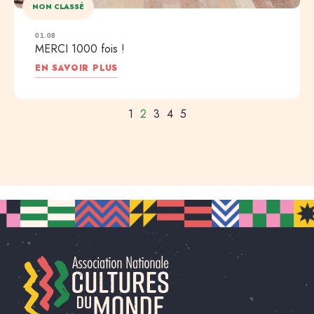
NON CLASSÉ
01.08
MERCI 1000 fois !
EN SAVOIR PLUS
1
2
3
4
5