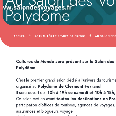
Au Salon des Vo
Polydôme
ACCUEIL
ACTUALITÉS ET REVUES DE PRESSE
AU SALON DE
Cultures du Monde sera présent sur le Salon de
Polydôme
C’est le premier grand salon dédié à l’univers du tourism
organisé au
Polydôme de Clermont-Ferrand
.
Il sera ouvert de
10h à 19h ce samedi
et
10h à 18h,
Ce salon met en avant
toutes les destinations en Fra
participation d’offices de tourisme, agences de voyages
assurances et blogueurs voyage.