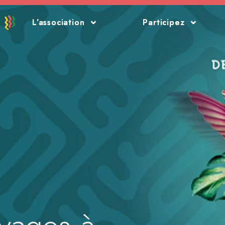
L’association
L’association
Participez
Participez