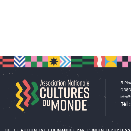
5 Pla
038
info
Tél 
CETTE ACTION EST COFINANCÉE PAR L’UNION EUROPÉENN