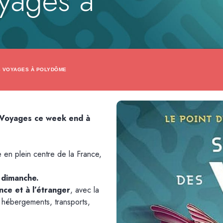
yages à
S VOYAGES À POLYDÔME
s Voyages ce week end à
e en plein centre de la France,
 dimanche
.
nce et à l’étranger
, avec la
, hébergements, transports,