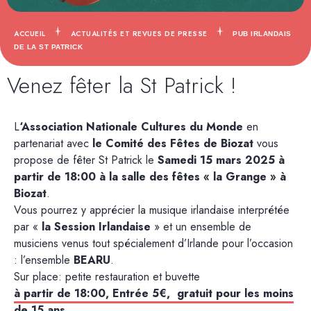
ACCUEIL
ACTUALITÉS ET REVUES DE PRESSE
PUB IRLANDAIS
DE LA ST PATRICK
Venez fêter la St Patrick !
L
‘Association Nationale Cultures du Monde
en
partenariat avec
le Comité des Fêtes de Biozat
vous
propose de fêter St Patrick le
Samedi 15 mars 2025 à
partir de 18:00 à la salle des fêtes « la Grange » à
Biozat
.
Vous pourrez y apprécier la musique irlandaise interprétée
par «
la Session Irlandaise
» et un ensemble de
musiciens venus tout spécialement d’Irlande pour l’occasion
: l’ensemble
BEARU
.
Sur place: petite restauration et buvette
à partir de 18:00, Entrée 5€, gratuit pour les moins
de 15 ans