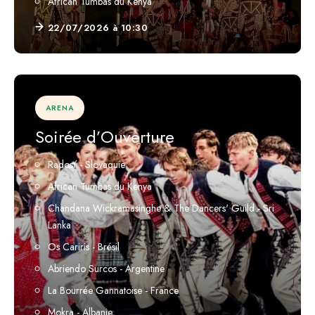
African Tumbas du Kenya
22/07/2026 à 10:30
ARENA
Soirée d’Ouverture
Radosť - Slovaquie
African Tumbas du Kenya
Chandana Wickramasinghe & The Dancers' Guild - Sri
Lanka
Os Cariris - Brésil
Abriendo Surcos - Argentine
La Bourrée Gannatoise - France
Mokra - Albanie