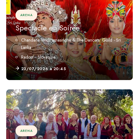
ARENA
Spectacle en Soirée
Chandana Wickramasinghe & The Dancers' Guild - Sri
Lanka
Radosť - Slovaquie
23/07/2026 à 20:45
ARENA