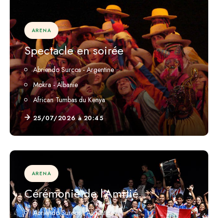
ARENA
Spectacle en soirée
Abriendo Surcos - Argentine
Mokra - Albanie
African Tumbas du Kenya
25/07/2026 à 20:45
ARENA
Cérémonie de l’Amitié
Abriendo Surcos - Argentine