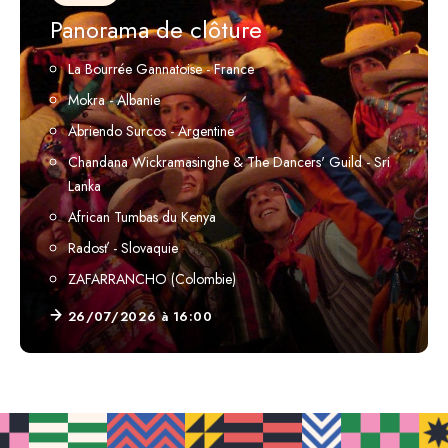
Panorama de clôture
La Bourrée Gannatoise - France
Mokra - Albanie
Abriendo Surcos - Argentine
Chandana Wickramasinghe & The Dancers' Guild - Sri
Lanka
African Tumbas du Kenya
Radosť - Slovaquie
ZAFARRANCHO (Colombie)
26/07/2026 à 16:00