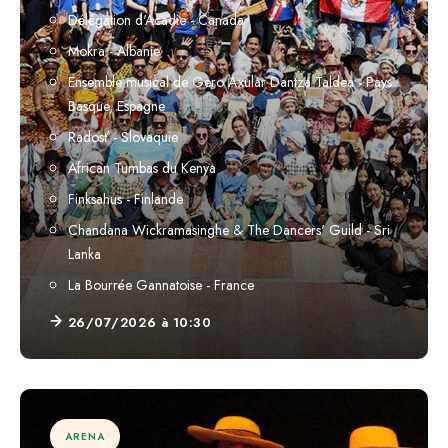
Délégation d'Acadie - Canada
Mokra - Albanie
Ensemble musical de Gero Axular Dantza Taldea - Pays
Basque, Espagne
Radosť - Slovaquie
African Tumbas du Kenya
Finksahus - Finlande
Chandana Wickramasinghe & The Dancers' Guild - Sri
Lanka
La Bourrée Gannatoise - France
26/07/2026 à 10:30
ARENA