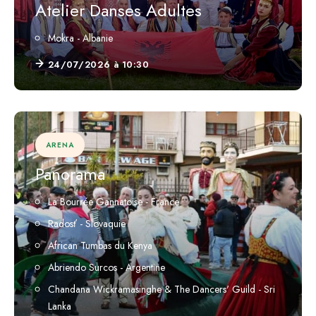
Atelier Danses Adultes
Mokra - Albanie
24/07/2026 à 10:30
ARENA
Panorama
La Bourrée Gannatoise - France
Radosť - Slovaquie
African Tumbas du Kenya
Abriendo Surcos - Argentine
Chandana Wickramasinghe & The Dancers' Guild - Sri
Lanka