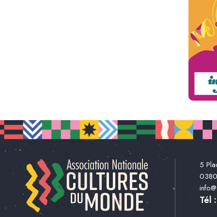
5 Pla
038
info
Tél 