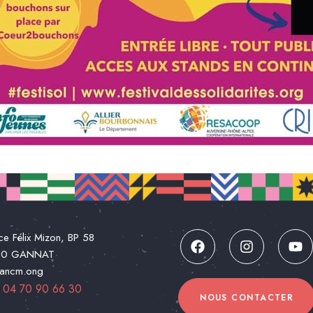
ce Félix Mizon, BP 58
00 GANNAT
@ancm.ong
:
04 70 90 66 30
NOUS CONTACTER