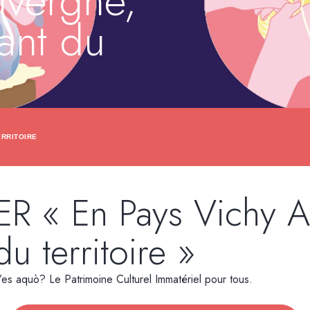
uvergne,
vant du
ERRITOIRE
 « En Pays Vichy Au
u territoire »
s aquò? Le Patrimoine Culturel Immatériel pour tous.