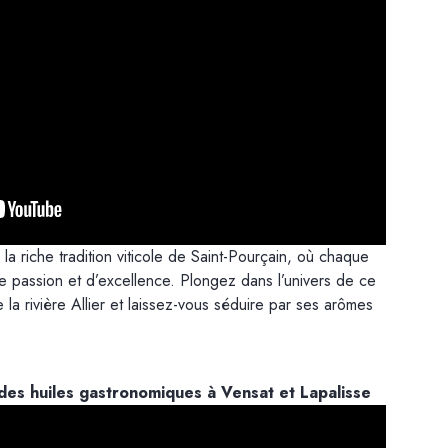
 riche tradition viticole de Saint-Pourçain, où chaque
de passion et d’excellence. Plongez dans l’univers de ce
e la rivière Allier et laissez-vous séduire par ses arômes
des huiles gastronomiques à Vensat et Lapalisse