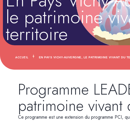
En Pays Vichy-A
le patrimoine vi
territoire
ACCUEIL
EN PAYS VICHY-AUVERGNE, LE PATRIMOINE VIVANT DU T
Programme LEADER
patrimoine vivant d
Ce programme est une extension du programme PCI, qu’e