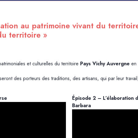
sation au patrimoine vivant du territo
u territoire »
atrimoniales et culturelles du territoire
Pays Vichy Auvergne
en p
eront des porteurs des traditions, des artisans, qui par leur travai
rse
Épisode 2 – L’élaboration 
Barbara