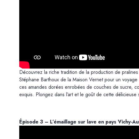
Découvrez la riche tradition de la production de praline
Stéphane Barthoux de la Maison Vernet pour un voyage c
ces amandes dorées enrobées de couches de sucre, co
exquis. Plongez dans l’art et le goût de cette délicieuse 
Épisode 3 – L’émaillage sur lave en pays Vichy-A