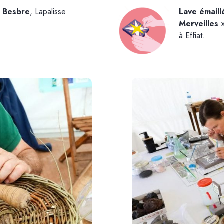
e Besbre
, Lapalisse
Lave émaill
Merveilles
»
à Effiat.