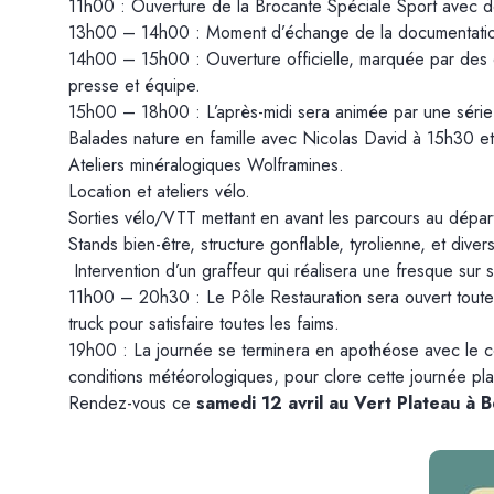
11h00 : Ouverture de la Brocante Spéciale Sport avec de
13h00 – 14h00 : Moment d’échange de la documentation t
14h00 – 15h00 : Ouverture officielle, marquée par des dis
presse et équipe.
15h00 – 18h00 : L’après-midi sera animée par une série d
Balades nature en famille avec Nicolas David à 15h30 e
Ateliers minéralogiques Wolframines.
Location et ateliers vélo.
Sorties vélo/VTT mettant en avant les parcours au dépar
Stands bien-être, structure gonflable, tyrolienne, et dive
Intervention d’un graffeur qui réalisera une fresque sur si
11h00 – 20h30 : Le Pôle Restauration sera ouvert toute 
truck pour satisfaire toutes les faims.
19h00 : La journée se terminera en apothéose avec le c
conditions météorologiques, pour clore cette journée pla
Rendez-vous ce
samedi 12 avril au Vert Plateau à 