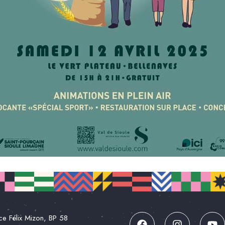
ce Félix Mizon, BP 58