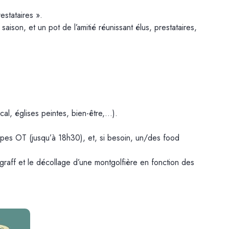
stataires ».
ison, et un pot de l’amitié réunissant élus, prestataires,
cal, églises peintes, bien-être,…).
êpes OT (jusqu’à 18h30), et, si besoin, un/des food
aff et le décollage d’une montgolfière en fonction des