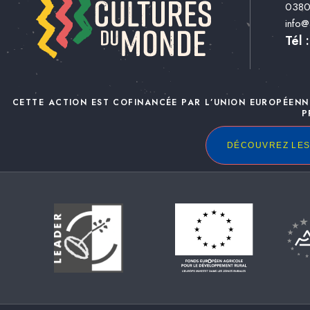
038
info
Tél 
CETTE ACTION EST COFINANCÉE PAR L’UNION EUROPÉENN
P
DÉCOUVREZ LES