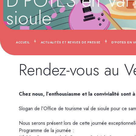
D’POTES en Val
sioule
ACCUEIL
ACTUALITÉS ET REVUES DE PRESSE
D’POTES EN V
Rendez-vous au Ve
Chez nous, l’enthousiasme et la convivialité sont à
Slogan de l’Office de tourisme val de sioule pour ce same
Nous serons présent lors de cette journée exceptionnell
Programme de la journée :