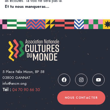
as écoutés. Ta voix ne sera pas là.
Et tu nous manqueras…
5 Place Félix Mizon, BP 58
03800 GANNAT
info@ancm.ong
Tél :
04 70 90 66 30
NOUS CONTACTER