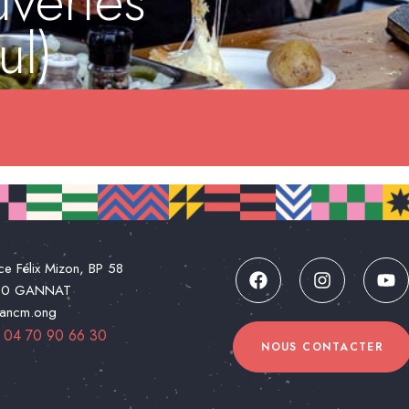
vertes
ul)
ce Félix Mizon, BP 58
00 GANNAT
@ancm.ong
:
04 70 90 66 30
NOUS CONTACTER