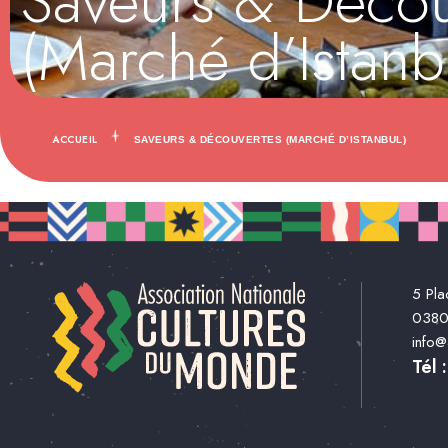
Saveurs & Décou
(Marché d’Istanb
ACCUEIL
SAVEURS & DÉCOUVERTES (MARCHÉ D’ISTANBUL)
5 Pla
038
info
Tél 