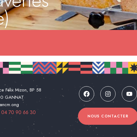
vertes
e)
ce Félix Mizon, BP 58
00 GANNAT
@ancm.ong
:
04 70 90 66 30
NOUS CONTACTER