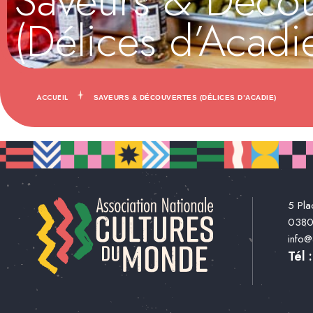
Saveurs & Décou
(Délices d’Acadi
ACCUEIL
SAVEURS & DÉCOUVERTES (DÉLICES D’ACADIE)
5 Pla
038
info
Tél 