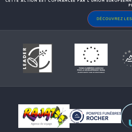
CETTE ACTION EST COFINANCÉE PAR L’UNION EUROPÉENN
P
DÉCOUVREZ LES