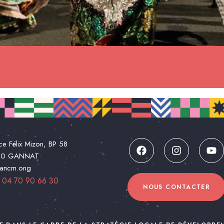
ce Félix Mizon, BP 58
00 GANNAT
@ancm.ong
:
04 70 90 66 30
NOUS CONTACTER