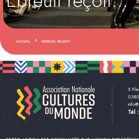
Ebreuil reçoit…
ACCUEIL
EBREUIL REÇOIT…
5 Pla
038
info
Tél 