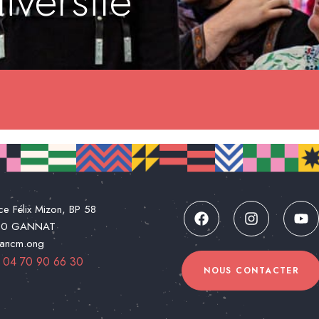
versité
ce Félix Mizon, BP 58
00 GANNAT
@ancm.ong
:
04 70 90 66 30
NOUS CONTACTER