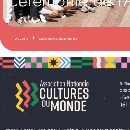
Cérémonie de l’
ACCUEIL
CÉRÉMONIE DE L’AMITIÉ
5 Pla
038
info
Tél 