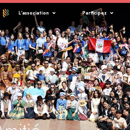
L’association
L’association
Participez
Participez