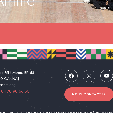
Amitié
ce Félix Mizon, BP 58
00 GANNAT
@ancm.ong
:
04 70 90 66 30
NOUS CONTACTER