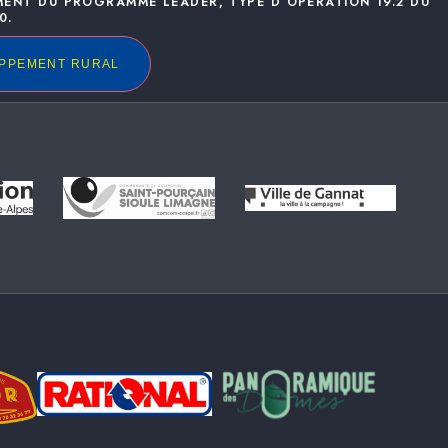
MENT DU PROGRAMME LEADER, TYPE D’OPÉRATION 19.2 DU
0.
OPPEMENT RURAL