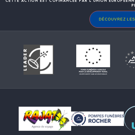
CETTE ACTION EST COFINANCÉE PAR L’UNION EUROPÉENN
P
DÉCOUVREZ LES