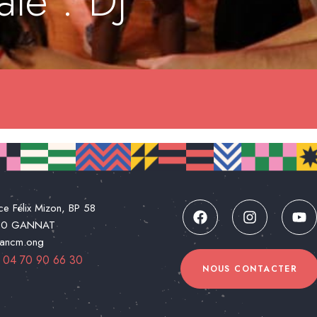
le : DJ
ce Félix Mizon, BP 58
00 GANNAT
@ancm.ong
:
04 70 90 66 30
NOUS CONTACTER