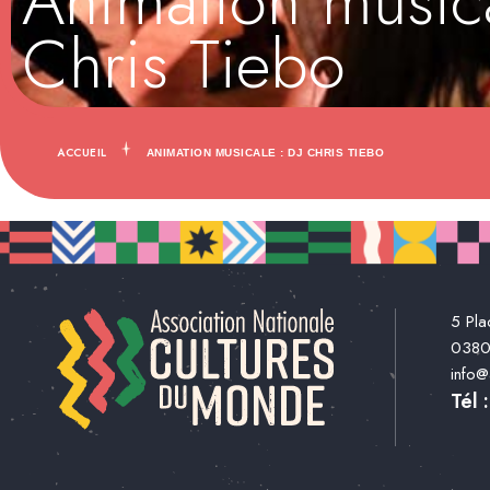
Animation musica
Chris Tiebo
ACCUEIL
ANIMATION MUSICALE : DJ CHRIS TIEBO
5 Pla
038
info
Tél 