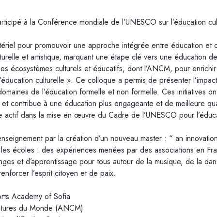
icipé à la Conférence mondiale de l’UNESCO sur l’éducation cultu
stériel pour promouvoir une approche intégrée entre éducation et cu
relle et artistique, marquant une étape clé vers une éducation de q
s écosystèmes culturels et éducatifs, dont l’ANCM, pour enrichir
l’éducation culturelle ». Ce colloque a permis de présenter l’impac
omaines de l’éducation formelle et non formelle. Ces initiatives ont
es et contribue à une éducation plus engageante et de meilleure qua
 actif dans la mise en œuvre du Cadre de l’UNESCO pour l’éducatio
nseignement par la création d’un nouveau master : “ an innovatio
 les écoles : des expériences menées par des associations en Fran
es et d’apprentissage pour tous autour de la musique, de la danse
nforcer l’esprit citoyen et de paix.
rts Academy of Sofia
Cultures du Monde (ANCM)