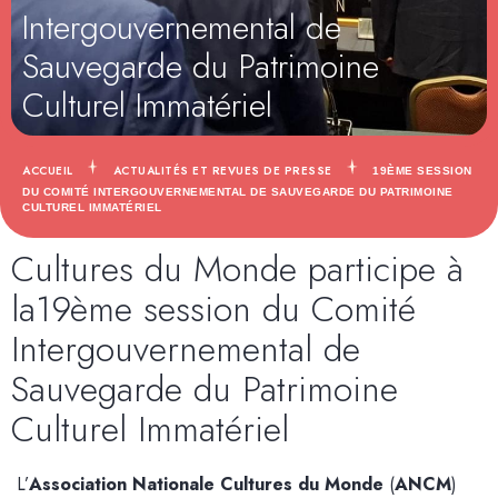
Intergouvernemental de
Sauvegarde du Patrimoine
Culturel Immatériel
ACCUEIL
ACTUALITÉS ET REVUES DE PRESSE
19ÈME SESSION
DU COMITÉ INTERGOUVERNEMENTAL DE SAUVEGARDE DU PATRIMOINE
CULTUREL IMMATÉRIEL
Cultures du Monde participe à
la19ème session du Comité
Intergouvernemental de
Sauvegarde du Patrimoine
Culturel Immatériel
L’
Association Nationale Cultures du Monde
(
ANCM
)